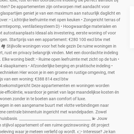
ekt: luxe, rust en een doordachte indeling die perfect aansluit bij
enten? De appartementen zijn ontworpen met aandacht voor
 glaspartijen geniet je van een maximum aan natuurlijk daglicht en
over: • Lichtrijke leefruimte met open keuken • Zongericht terras of
warmtepomp, ventilatiesysteem D) • Hoogwaardige materialen en
t autostaanplaats Ideaal als investering, eerste woning of voor
gen. Startprijs van een appartement: €280 100 excl btw met
 🏘️ Stijlvolle woningen voor het hele gezin De ruime woningen in
rt, rust en privacy belangrijk vinden. Met een doordachte indeling
 Elke woning biedt: • Ruime open leefruimte met zicht op de tuin •
 4 slaapkamers • Afzonderlijke berging en praktische indeling •
 technieken Hier woon je in een groene en rustige omgeving, met
rijs van een woning: €388 814 excl btw
 en toekomstgericht Deze appartementen en woningen worden
-efficiëntie, waardoor je geniet van lage maandelijkse kosten én
wonen zonder in te boeten aan comfort of luxe.
Gelegen in een aangename buurt met vlotte verbindingen naar
ene centrale binnentuin ingericht met wandelpaden. Zowel
thuisbasis. ________________________________________ 💫 Jouw
 stijlvol appartement of een ruime gezinswoning: dit project
beleving waar je meteen verliefd op wordt. 👉 Interesse? Je kan