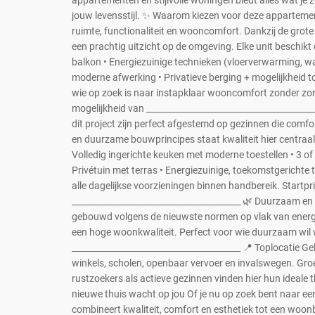
appartementen en stijlvolle woningen biedt alles wat je zo
jouw levensstijl. ✨ Waarom kiezen voor deze appartem
ruimte, functionaliteit en wooncomfort. Dankzij de grote
een prachtig uitzicht op de omgeving. Elke unit beschikt 
balkon • Energiezuinige technieken (vloerverwarming, 
moderne afwerking • Privatieve berging + mogelijkheid to
wie op zoek is naar instapklaar wooncomfort zonder zor
mogelijkheid van ________________________________________
dit project zijn perfect afgestemd op gezinnen die comfo
en duurzame bouwprincipes staat kwaliteit hier centraal.
Volledig ingerichte keuken met moderne toestellen • 3 of
Privétuin met terras • Energiezuinige, toekomstgerichte
alle dagelijkse voorzieningen binnen handbereik. Startp
________________________________________ 🌿 Duurzaam
gebouwd volgens de nieuwste normen op vlak van energie
een hoge woonkwaliteit. Perfect voor wie duurzaam wil 
________________________________________ 📍 Toplocatie 
winkels, scholen, openbaar vervoer en invalswegen. Gro
rustzoekers als actieve gezinnen vinden hier hun ideale 
nieuwe thuis wacht op jou Of je nu op zoek bent naar een
combineert kwaliteit, comfort en esthetiek tot een woon