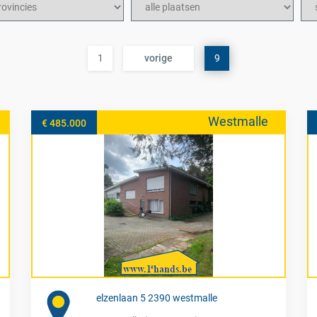
1
vorige
9
Westmalle
€ 485.000
elzenlaan 5 2390 westmalle