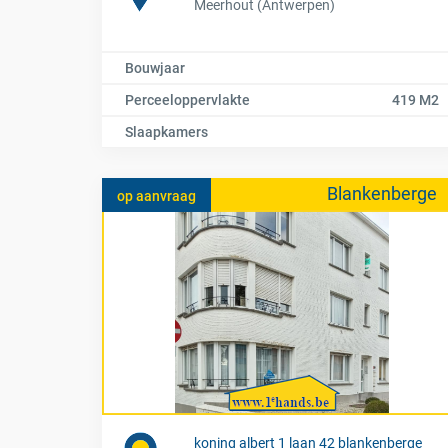
Meerhout (Antwerpen)
Bouwjaar
Perceeloppervlakte
419 M2
Slaapkamers
Blankenberge
op aanvraag
koning albert 1 laan 42 blankenberge