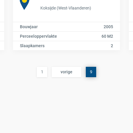
Koksijde (West-Vlaanderen)
Bouwjaar
2005
Perceeloppervlakte
60 M2
Slaapkamers
2
1
vorige
9