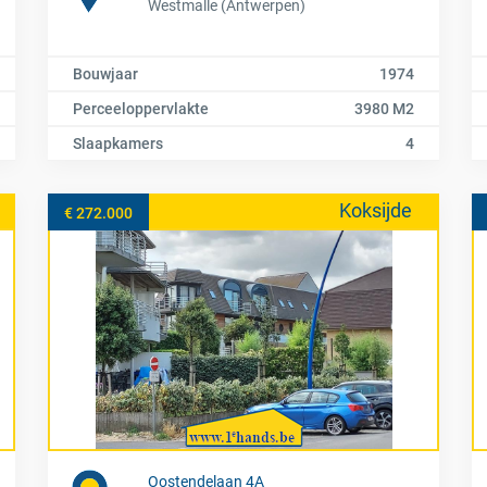
Westmalle (Antwerpen)
Bouwjaar
1974
Perceeloppervlakte
3980 M2
Slaapkamers
4
Koksijde
€ 272.000
Oostendelaan 4A