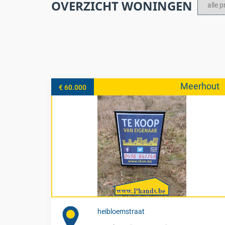
OVERZICHT WONINGEN
Meerhout
€ 60.000
heibloemstraat