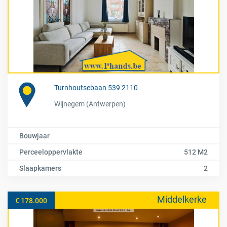
Turnhoutsebaan 539 2110
Wijnegem (Antwerpen)
Bouwjaar
Perceeloppervlakte
512 M2
Slaapkamers
2
Middelkerke
€ 178.000