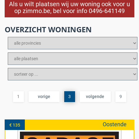
Als u wilt plaatsen wij uw woning ook voor u
op zimmo.be, bel voor info 0496-641149
OVERZICHT WONINGEN
1
vorige
3
volgende
9
Oostende
€ 135