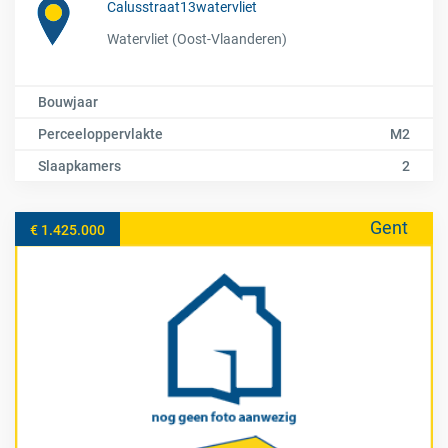
Calusstraat13watervliet
Watervliet (Oost-Vlaanderen)
Bouwjaar
Perceeloppervlakte
M2
Slaapkamers
2
Gent
€ 1.425.000