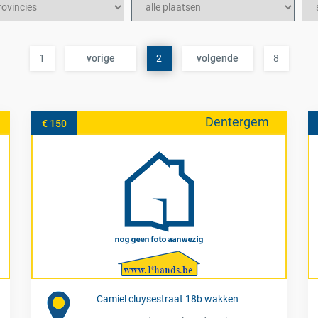
1
vorige
2
volgende
8
Dentergem
€ 150
Camiel cluysestraat 18b wakken