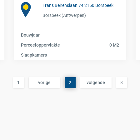
Frans Beirenslaan 74 2150 Borsbeek
Borsbeek (Antwerpen)
Bouwjaar
Perceeloppervlakte
0 M2
Slaapkamers
1
vorige
2
volgende
8